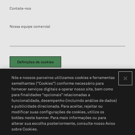
Contate-nos
Nossa equipe comercial
Definições de cookies
Disclaimers Legais
Termos de Uso
Aviso de Cookies
Nós e nossos parceiros utilizamos cookies e ferramentas
Política de Privacidade
Portal de privacidade do cliente (em inglês)
semelhantes (“Cookies”) conforme necessário para
Não Venda Minhas Informações Pessoais
© 2026 S&P Global
fornecer serviços digitais e operar nosso site, bem como
para finalidades “opcionais” relacionadas a
funcionalidade, desempenho (incluindo análise de dados)
e publicidade direcionada. Para aceitar, rejeitar ou
modificar suas configurações de cookies, utilize os
botões neste banner. Para mais informações ou para
alterar sua escolha posteriormente, consulte nosso Aviso
sobre Cookies.