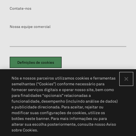
Contate-nos
Nossa equipe comercial
Definições de cookies
Disclaimers Legais
Termos de Uso
Aviso de Cookies
Nós e nossos parceiros utilizamos cookies e ferramentas
Política de Privacidade
Portal de privacidade do cliente (em inglês)
semelhantes (“Cookies”) conforme necessário para
Não Venda Minhas Informações Pessoais
© 2026 S&P Global
fornecer serviços digitais e operar nosso site, bem como
para finalidades “opcionais” relacionadas a
funcionalidade, desempenho (incluindo análise de dados)
e publicidade direcionada. Para aceitar, rejeitar ou
modificar suas configurações de cookies, utilize os
botões neste banner. Para mais informações ou para
alterar sua escolha posteriormente, consulte nosso Aviso
sobre Cookies.