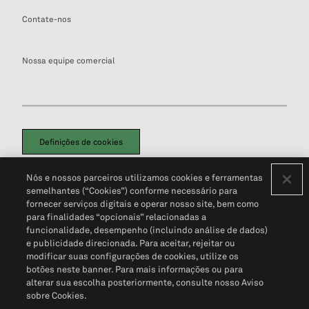
Contate-nos
Nossa equipe comercial
Definições de cookies
Disclaimers Legais
Termos de Uso
Aviso de Cookies
Nós e nossos parceiros utilizamos cookies e ferramentas
Política de Privacidade
Portal de privacidade do cliente (em inglês)
semelhantes (“Cookies”) conforme necessário para
Não Venda Minhas Informações Pessoais
© 2026 S&P Global
fornecer serviços digitais e operar nosso site, bem como
para finalidades “opcionais” relacionadas a
funcionalidade, desempenho (incluindo análise de dados)
e publicidade direcionada. Para aceitar, rejeitar ou
modificar suas configurações de cookies, utilize os
botões neste banner. Para mais informações ou para
alterar sua escolha posteriormente, consulte nosso Aviso
sobre Cookies.