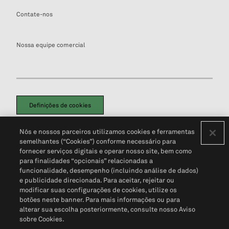
Contate-nos
Nossa equipe comercial
Definições de cookies
Disclaimers Legais
Termos de Uso
Aviso de Cookies
Nós e nossos parceiros utilizamos cookies e ferramentas
Política de Privacidade
Portal de privacidade do cliente (em inglês)
semelhantes (“Cookies”) conforme necessário para
Não Venda Minhas Informações Pessoais
© 2026 S&P Global
fornecer serviços digitais e operar nosso site, bem como
para finalidades “opcionais” relacionadas a
funcionalidade, desempenho (incluindo análise de dados)
e publicidade direcionada. Para aceitar, rejeitar ou
modificar suas configurações de cookies, utilize os
botões neste banner. Para mais informações ou para
alterar sua escolha posteriormente, consulte nosso Aviso
sobre Cookies.