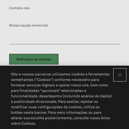
Contate-nos
Nossa equipe comercial
Definições de cookies
Disclaimers Legais
Termos de Uso
Aviso de Cookies
Nós e nossos parceiros utilizamos cookies e ferramentas
Política de Privacidade
Portal de privacidade do cliente (em inglês)
semelhantes (“Cookies”) conforme necessário para
Não Venda Minhas Informações Pessoais
© 2026 S&P Global
fornecer serviços digitais e operar nosso site, bem como
para finalidades “opcionais” relacionadas a
funcionalidade, desempenho (incluindo análise de dados)
e publicidade direcionada. Para aceitar, rejeitar ou
modificar suas configurações de cookies, utilize os
botões neste banner. Para mais informações ou para
alterar sua escolha posteriormente, consulte nosso Aviso
sobre Cookies.