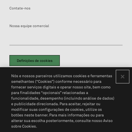
Contate-nos
Nossa equipe comercial
Definições de cookies
Disclaimers Legais
Termos de Uso
Aviso de Cookies
Nós e nossos parceiros utilizamos cookies e ferramentas
Política de Privacidade
Portal de privacidade do cliente (em inglês)
semelhantes (“Cookies”) conforme necessário para
Não Venda Minhas Informações Pessoais
© 2026 S&P Global
fornecer serviços digitais e operar nosso site, bem como
para finalidades “opcionais” relacionadas a
funcionalidade, desempenho (incluindo análise de dados)
e publicidade direcionada. Para aceitar, rejeitar ou
modificar suas configurações de cookies, utilize os
botões neste banner. Para mais informações ou para
alterar sua escolha posteriormente, consulte nosso Aviso
sobre Cookies.