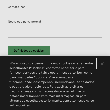
Contate-nos
Nossa equipe comercial
Definições de cookies
Disclaimers Legais
Termos de Uso
Aviso de Cookies
Nós e nossos parceiros utilizamos cookies e ferramentas
Política de Privacidade
Portal de privacidade do cliente (em inglês)
semelhantes (“Cookies”) conforme necessário para
Não Venda Minhas Informações Pessoais
© 2026 S&P Global
fornecer serviços digitais e operar nosso site, bem como
para finalidades “opcionais” relacionadas a
funcionalidade, desempenho (incluindo análise de dados)
e publicidade direcionada. Para aceitar, rejeitar ou
modificar suas configurações de cookies, utilize os
botões neste banner. Para mais informações ou para
alterar sua escolha posteriormente, consulte nosso Aviso
sobre Cookies.