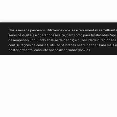
Nós e nossos parceiros utilizamos cookies e ferramentas semelhante
serviços digitais e operar nosso site, bem como para finalidades “opc
desempenho (incluindo análise de dados) e publicidade direcionada. P
configurações de cookies, utilize os botões neste banner. Para mais 
posteriormente, consulte nosso Aviso sobre Cookies.