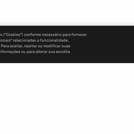
s (“Cookies”) conforme necessário para fornecer
ionais” relacionadas a funcionalidade,
ara aceitar, rejeitar ou modificar suas
informações ou para alterar sua escolha
Siga-nos