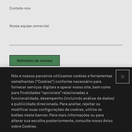
Contate-nos
Nossa equipe comercial
Definições de cookies
Disclaimers Legais
Termos de Uso
Aviso de Cookies
Nós e nossos parceiros utilizamos cookies e ferramentas
Política de Privacidade
Portal de privacidade do cliente (em inglês)
semelhantes (“Cookies”) conforme necessário para
Não Venda Minhas Informações Pessoais
© 2026 S&P Global
fornecer serviços digitais e operar nosso site, bem como
para finalidades “opcionais” relacionadas a
funcionalidade, desempenho (incluindo análise de dados)
e publicidade direcionada. Para aceitar, rejeitar ou
modificar suas configurações de cookies, utilize os
botões neste banner. Para mais informações ou para
alterar sua escolha posteriormente, consulte nosso Aviso
sobre Cookies.