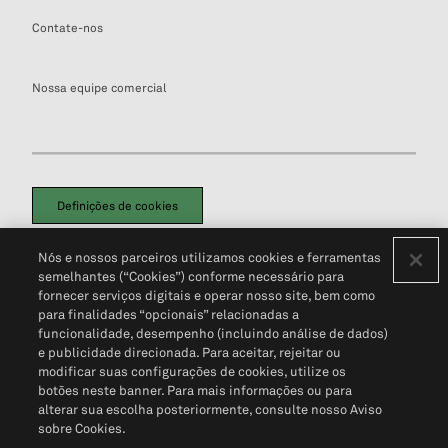
Contate-nos
Nossa equipe comercial
Definições de cookies
Disclaimers Legais
Termos de Uso
Aviso de Cookies
Nós e nossos parceiros utilizamos cookies e ferramentas
Política de Privacidade
Portal de privacidade do cliente (em inglês)
semelhantes (“Cookies”) conforme necessário para
Não Venda Minhas Informações Pessoais
© 2026 S&P Global
fornecer serviços digitais e operar nosso site, bem como
para finalidades “opcionais” relacionadas a
funcionalidade, desempenho (incluindo análise de dados)
e publicidade direcionada. Para aceitar, rejeitar ou
modificar suas configurações de cookies, utilize os
botões neste banner. Para mais informações ou para
alterar sua escolha posteriormente, consulte nosso Aviso
sobre Cookies.