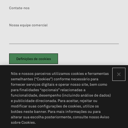
Contate-nos
Nossa equipe comercial
Definições de cookies
Disclaimers Legais
Termos de Uso
Aviso de Cookies
Nós e nossos parceiros utilizamos cookies e ferramentas
Política de Privacidade
Portal de privacidade do cliente (em inglês)
semelhantes (“Cookies”) conforme necessário para
Não Venda Minhas Informações Pessoais
© 2026 S&P Global
fornecer serviços digitais e operar nosso site, bem como
para finalidades “opcionais” relacionadas a
funcionalidade, desempenho (incluindo análise de dados)
e publicidade direcionada. Para aceitar, rejeitar ou
modificar suas configurações de cookies, utilize os
botões neste banner. Para mais informações ou para
alterar sua escolha posteriormente, consulte nosso Aviso
sobre Cookies.