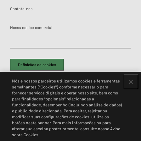
Contate-nos
Nossa equipe comercial
Definições de cookies
Disclaimers Legais
Termos de Uso
Aviso de Cookies
Nós e nossos parceiros utilizamos cookies e ferramentas
Política de Privacidade
Portal de privacidade do cliente (em inglês)
semelhantes (“Cookies”) conforme necessário para
Não Venda Minhas Informações Pessoais
© 2026 S&P Global
fornecer serviços digitais e operar nosso site, bem como
para finalidades “opcionais” relacionadas a
funcionalidade, desempenho (incluindo análise de dados)
e publicidade direcionada. Para aceitar, rejeitar ou
modificar suas configurações de cookies, utilize os
botões neste banner. Para mais informações ou para
alterar sua escolha posteriormente, consulte nosso Aviso
sobre Cookies.