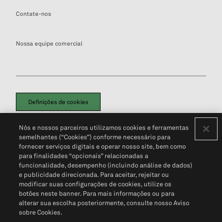
Contate-nos
Nossa equipe comercial
Definições de cookies
Disclaimers Legais
Termos de Uso
Aviso de Cookies
Nós e nossos parceiros utilizamos cookies e ferramentas
Política de Privacidade
Portal de privacidade do cliente (em inglês)
semelhantes (“Cookies”) conforme necessário para
Não Venda Minhas Informações Pessoais
© 2026 S&P Global
fornecer serviços digitais e operar nosso site, bem como
para finalidades “opcionais” relacionadas a
funcionalidade, desempenho (incluindo análise de dados)
e publicidade direcionada. Para aceitar, rejeitar ou
modificar suas configurações de cookies, utilize os
botões neste banner. Para mais informações ou para
alterar sua escolha posteriormente, consulte nosso Aviso
sobre Cookies.