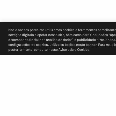
Nós e nossos parceiros utilizamos cookies e ferramentas semelhante
serviços digitais e operar nosso site, bem como para finalidades “opc
desempenho (incluindo análise de dados) e publicidade direcionada. P
configurações de cookies, utilize os botões neste banner. Para mais 
posteriormente, consulte nosso Aviso sobre Cookies.