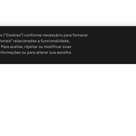
s (“Cookies”) conforme necessário para fornecer
ionais” relacionadas a funcionalidade,
ara aceitar, rejeitar ou modificar suas
informações ou para alterar sua escolha
Siga-nos