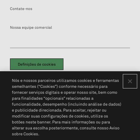
Contate-nos
Nossa equipe comercial
Definições de cookies
Disclaimers Legais
Termos de Uso
Aviso de Cookies
Nós e nossos parceiros utilizamos cookies e ferramentas
Política de Privacidade
Portal de privacidade do cliente (em inglês)
semelhantes (“Cookies”) conforme necessário para
Não Venda Minhas Informações Pessoais
© 2026 S&P Global
fornecer serviços digitais e operar nosso site, bem como
para finalidades “opcionais” relacionadas a
funcionalidade, desempenho (incluindo análise de dados)
e publicidade direcionada. Para aceitar, rejeitar ou
modificar suas configurações de cookies, utilize os
botões neste banner. Para mais informações ou para
alterar sua escolha posteriormente, consulte nosso Aviso
sobre Cookies.