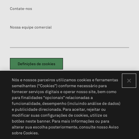
Contate-nos
Nossa equipe comercial
Definições de cookies
Disclaimers Legais
Termos de Uso
Aviso de Cookies
Nós e nossos parceiros utilizamos cookies e ferramentas
Política de Privacidade
Portal de privacidade do cliente (em inglês)
semelhantes (“Cookies”) conforme necessário para
Não Venda Minhas Informações Pessoais
© 2026 S&P Global
fornecer serviços digitais e operar nosso site, bem como
para finalidades “opcionais” relacionadas a
funcionalidade, desempenho (incluindo análise de dados)
e publicidade direcionada. Para aceitar, rejeitar ou
modificar suas configurações de cookies, utilize os
botões neste banner. Para mais informações ou para
alterar sua escolha posteriormente, consulte nosso Aviso
sobre Cookies.