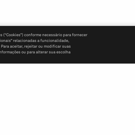
s (“Cookies”) conforme necessário para fornecer
ionais” relacionadas a funcionalidade,
ara aceitar, rejeitar ou modificar suas
informações ou para alterar sua escolha
Siga-nos