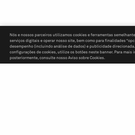
Nós e nossos parceiros utilizamos cookies e ferramentas semelhante
serviços digitais e operar nosso site, bem como para finalidades “opc
desempenho (incluindo análise de dados) e publicidade direcionada. P
configurações de cookies, utilize os botões neste banner. Para mais 
posteriormente, consulte nosso Aviso sobre Cookies.