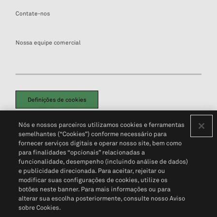
Contate-nos
Nossa equipe comercial
Definições de cookies
Disclaimers Legais
Termos de Uso
Aviso de Cookies
Nós e nossos parceiros utilizamos cookies e ferramentas
Política de Privacidade
Portal de privacidade do cliente (em inglês)
semelhantes (“Cookies”) conforme necessário para
Não Venda Minhas Informações Pessoais
© 2026 S&P Global
fornecer serviços digitais e operar nosso site, bem como
para finalidades “opcionais” relacionadas a
funcionalidade, desempenho (incluindo análise de dados)
e publicidade direcionada. Para aceitar, rejeitar ou
modificar suas configurações de cookies, utilize os
botões neste banner. Para mais informações ou para
alterar sua escolha posteriormente, consulte nosso Aviso
sobre Cookies.