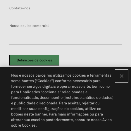
Contate-nos
Nossa equipe comercial
Definições de cookies
Disclaimers Legais
Termos de Uso
Aviso de Cookies
Nós e nossos parceiros utilizamos cookies e ferramentas
Política de Privacidade
Portal de privacidade do cliente (em inglês)
semelhantes (“Cookies”) conforme necessário para
Não Venda Minhas Informações Pessoais
© 2026 S&P Global
fornecer serviços digitais e operar nosso site, bem como
para finalidades “opcionais” relacionadas a
funcionalidade, desempenho (incluindo análise de dados)
e publicidade direcionada. Para aceitar, rejeitar ou
modificar suas configurações de cookies, utilize os
botões neste banner. Para mais informações ou para
alterar sua escolha posteriormente, consulte nosso Aviso
sobre Cookies.