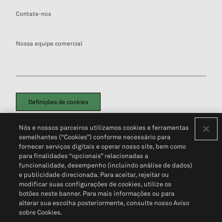
Contate-nos
Nossa equipe comercial
Definições de cookies
Disclaimers Legais
Termos de Uso
Aviso de Cookies
Nós e nossos parceiros utilizamos cookies e ferramentas
Política de Privacidade
Portal de privacidade do cliente (em inglês)
semelhantes (“Cookies”) conforme necessário para
Não Venda Minhas Informações Pessoais
© 2026 S&P Global
fornecer serviços digitais e operar nosso site, bem como
para finalidades “opcionais” relacionadas a
funcionalidade, desempenho (incluindo análise de dados)
e publicidade direcionada. Para aceitar, rejeitar ou
modificar suas configurações de cookies, utilize os
botões neste banner. Para mais informações ou para
alterar sua escolha posteriormente, consulte nosso Aviso
sobre Cookies.