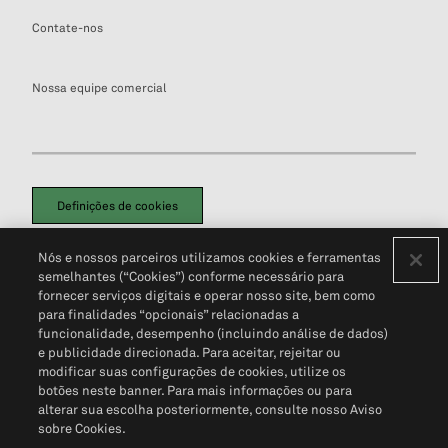
Contate-nos
Nossa equipe comercial
Definições de cookies
Disclaimers Legais
Termos de Uso
Aviso de Cookies
Nós e nossos parceiros utilizamos cookies e ferramentas
Política de Privacidade
Portal de privacidade do cliente (em inglês)
semelhantes (“Cookies”) conforme necessário para
Não Venda Minhas Informações Pessoais
© 2026 S&P Global
fornecer serviços digitais e operar nosso site, bem como
para finalidades “opcionais” relacionadas a
funcionalidade, desempenho (incluindo análise de dados)
e publicidade direcionada. Para aceitar, rejeitar ou
modificar suas configurações de cookies, utilize os
botões neste banner. Para mais informações ou para
alterar sua escolha posteriormente, consulte nosso Aviso
sobre Cookies.