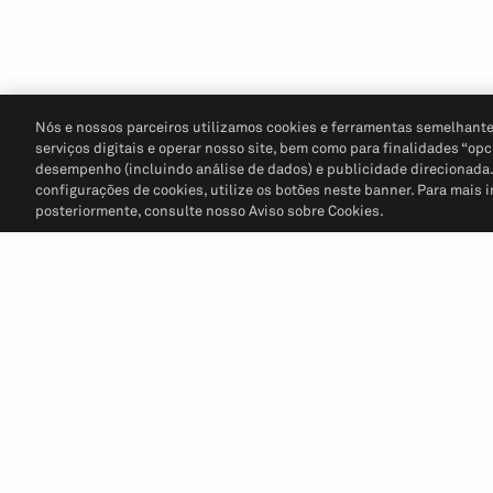
Nós e nossos parceiros utilizamos cookies e ferramentas semelhante
serviços digitais e operar nosso site, bem como para finalidades “opc
desempenho (incluindo análise de dados) e publicidade direcionada. P
configurações de cookies, utilize os botões neste banner. Para mais 
posteriormente, consulte nosso Aviso sobre Cookies.