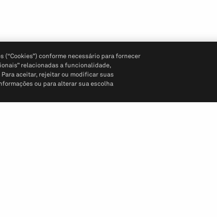
s (“Cookies”) conforme necessário para fornecer
ionais” relacionadas a funcionalidade,
ara aceitar, rejeitar ou modificar suas
informações ou para alterar sua escolha
Siga-nos