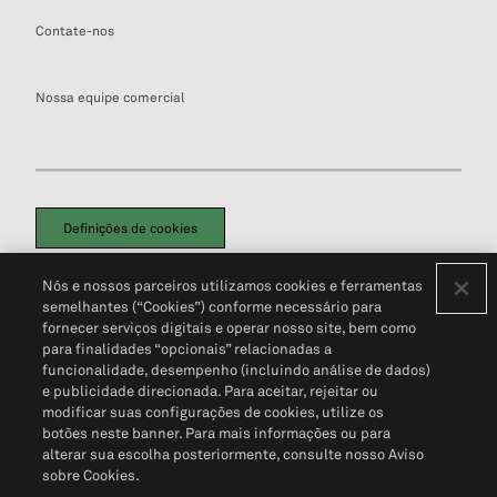
Contate-nos
Nossa equipe comercial
Definições de cookies
Disclaimers Legais
Termos de Uso
Aviso de Cookies
Nós e nossos parceiros utilizamos cookies e ferramentas
Política de Privacidade
Portal de privacidade do cliente (em inglês)
semelhantes (“Cookies”) conforme necessário para
Não Venda Minhas Informações Pessoais
© 2026 S&P Global
fornecer serviços digitais e operar nosso site, bem como
para finalidades “opcionais” relacionadas a
funcionalidade, desempenho (incluindo análise de dados)
e publicidade direcionada. Para aceitar, rejeitar ou
modificar suas configurações de cookies, utilize os
botões neste banner. Para mais informações ou para
alterar sua escolha posteriormente, consulte nosso Aviso
sobre Cookies.