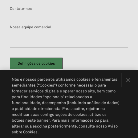
Contate-nos
Nossa equipe comercial
Definições de cookies
Disclaimers Legais
Termos de Uso
Aviso de Cookies
Nós e nossos parceiros utilizamos cookies e ferramentas
Política de Privacidade
Portal de privacidade do cliente (em inglês)
semelhantes (“Cookies”) conforme necessário para
Não Venda Minhas Informações Pessoais
© 2026 S&P Global
fornecer serviços digitais e operar nosso site, bem como
para finalidades “opcionais” relacionadas a
funcionalidade, desempenho (incluindo análise de dados)
e publicidade direcionada. Para aceitar, rejeitar ou
modificar suas configurações de cookies, utilize os
botões neste banner. Para mais informações ou para
alterar sua escolha posteriormente, consulte nosso Aviso
sobre Cookies.