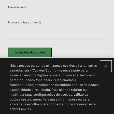
Contate-nos
Nossa equipe comercial
Definições de cookies
Disclaimers Legais
Termos de Uso
Aviso de Cookies
Nós e nossos parceiros utilizamos cookies e ferramentas
Política de Privacidade
Portal de privacidade do cliente (em inglês)
semelhantes (“Cookies”) conforme necessário para
Não Venda Minhas Informações Pessoais
© 2026 S&P Global
fornecer serviços digitais e operar nosso site, bem como
para finalidades “opcionais” relacionadas a
funcionalidade, desempenho (incluindo análise de dados)
e publicidade direcionada. Para aceitar, rejeitar ou
modificar suas configurações de cookies, utilize os
botões neste banner. Para mais informações ou para
alterar sua escolha posteriormente, consulte nosso Aviso
sobre Cookies.