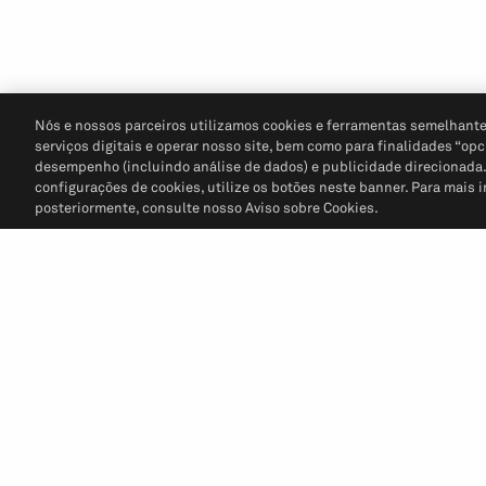
Nós e nossos parceiros utilizamos cookies e ferramentas semelhante
serviços digitais e operar nosso site, bem como para finalidades “opc
desempenho (incluindo análise de dados) e publicidade direcionada. P
configurações de cookies, utilize os botões neste banner. Para mais 
posteriormente, consulte nosso Aviso sobre Cookies.