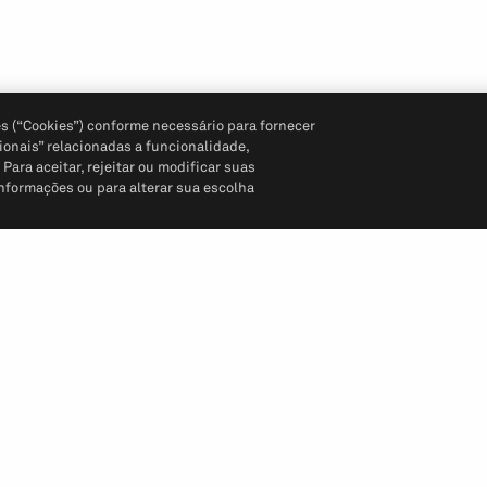
s (“Cookies”) conforme necessário para fornecer
ionais” relacionadas a funcionalidade,
ara aceitar, rejeitar ou modificar suas
informações ou para alterar sua escolha
Siga-nos