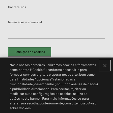
Contate-nos
Nossa equipe comercial
Definições de cookies
Disclaimers Legais
Termos de Uso
Aviso de Cookies
Nós e nossos parceiros utilizamos cookies e ferramentas
Política de Privacidade
Portal de privacidade do cliente (em inglês)
semelhantes (“Cookies”) conforme necessário para
Não Venda Minhas Informações Pessoais
© 2026 S&P Global
fornecer serviços digitais e operar nosso site, bem como
para finalidades “opcionais” relacionadas a
funcionalidade, desempenho (incluindo análise de dados)
e publicidade direcionada. Para aceitar, rejeitar ou
modificar suas configurações de cookies, utilize os
botões neste banner. Para mais informações ou para
alterar sua escolha posteriormente, consulte nosso Aviso
sobre Cookies.