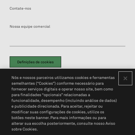
Contate-nos
Nossa equipe comercial
Definições de cookies
Disclaimers Legais
Termos de Uso
Aviso de Cookies
Nós e nossos parceiros utilizamos cookies e ferramentas
Política de Privacidade
Portal de privacidade do cliente (em inglês)
semelhantes (“Cookies”) conforme necessário para
Não Venda Minhas Informações Pessoais
© 2026 S&P Global
fornecer serviços digitais e operar nosso site, bem como
para finalidades “opcionais” relacionadas a
funcionalidade, desempenho (incluindo análise de dados)
e publicidade direcionada. Para aceitar, rejeitar ou
modificar suas configurações de cookies, utilize os
botões neste banner. Para mais informações ou para
alterar sua escolha posteriormente, consulte nosso Aviso
sobre Cookies.