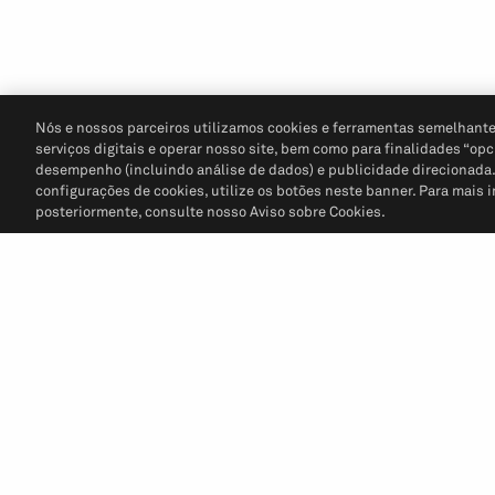
Nós e nossos parceiros utilizamos cookies e ferramentas semelhante
serviços digitais e operar nosso site, bem como para finalidades “opc
desempenho (incluindo análise de dados) e publicidade direcionada. P
configurações de cookies, utilize os botões neste banner. Para mais 
posteriormente, consulte nosso Aviso sobre Cookies.