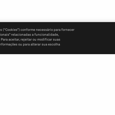
s (“Cookies”) conforme necessário para fornecer
ionais” relacionadas a funcionalidade,
ara aceitar, rejeitar ou modificar suas
informações ou para alterar sua escolha
Siga-nos