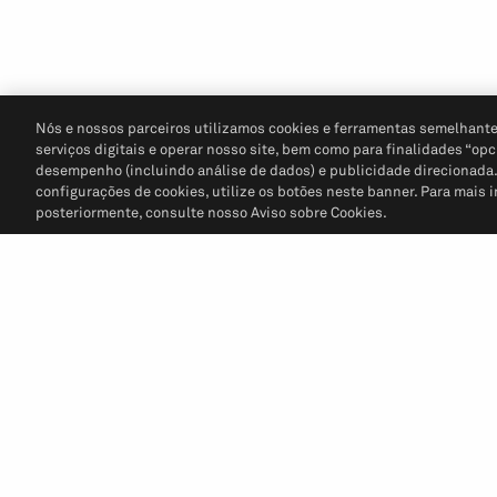
Nós e nossos parceiros utilizamos cookies e ferramentas semelhante
serviços digitais e operar nosso site, bem como para finalidades “opc
desempenho (incluindo análise de dados) e publicidade direcionada. P
configurações de cookies, utilize os botões neste banner. Para mais 
posteriormente, consulte nosso Aviso sobre Cookies.