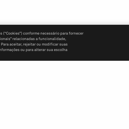
s (“Cookies”) conforme necessário para fornecer
ionais” relacionadas a funcionalidade,
ara aceitar, rejeitar ou modificar suas
informações ou para alterar sua escolha
Siga-nos