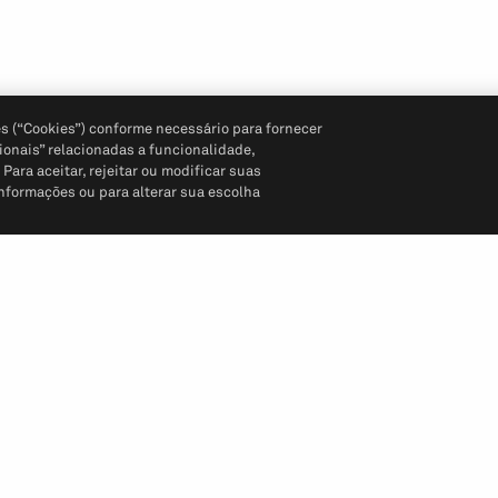
s (“Cookies”) conforme necessário para fornecer
ionais” relacionadas a funcionalidade,
ara aceitar, rejeitar ou modificar suas
informações ou para alterar sua escolha
Siga-nos