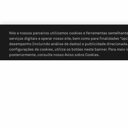
Nós e nossos parceiros utilizamos cookies e ferramentas semelhante
serviços digitais e operar nosso site, bem como para finalidades “opc
desempenho (incluindo análise de dados) e publicidade direcionada. P
configurações de cookies, utilize os botões neste banner. Para mais 
posteriormente, consulte nosso Aviso sobre Cookies.