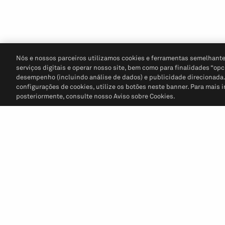
Nós e nossos parceiros utilizamos cookies e ferramentas semelhante
serviços digitais e operar nosso site, bem como para finalidades “opc
desempenho (incluindo análise de dados) e publicidade direcionada. P
configurações de cookies, utilize os botões neste banner. Para mais 
posteriormente, consulte nosso Aviso sobre Cookies.