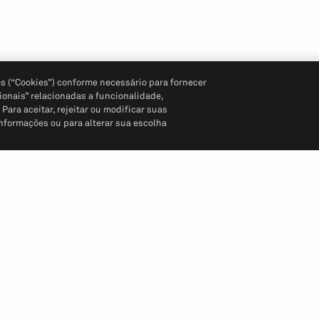
s (“Cookies”) conforme necessário para fornecer
ionais” relacionadas a funcionalidade,
ara aceitar, rejeitar ou modificar suas
informações ou para alterar sua escolha
Siga-nos