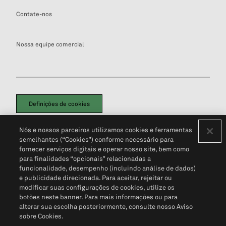
Contate-nos
Nossa equipe comercial
Definições de cookies
Disclaimers Legais
Termos de Uso
Aviso de Cookies
Nós e nossos parceiros utilizamos cookies e ferramentas
Política de Privacidade
Portal de privacidade do cliente (em inglês)
semelhantes (“Cookies”) conforme necessário para
Não Venda Minhas Informações Pessoais
© 2026 S&P Global
fornecer serviços digitais e operar nosso site, bem como
para finalidades “opcionais” relacionadas a
funcionalidade, desempenho (incluindo análise de dados)
e publicidade direcionada. Para aceitar, rejeitar ou
modificar suas configurações de cookies, utilize os
botões neste banner. Para mais informações ou para
alterar sua escolha posteriormente, consulte nosso Aviso
sobre Cookies.