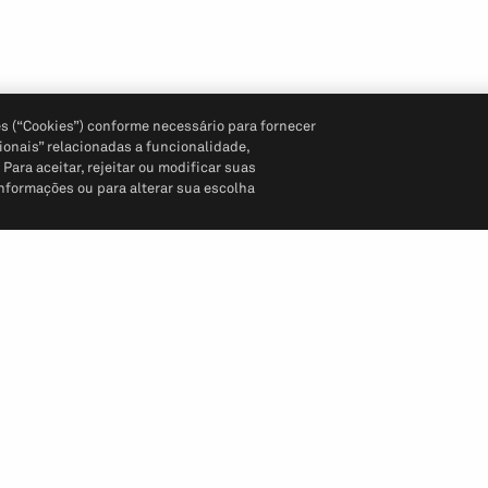
s (“Cookies”) conforme necessário para fornecer
ionais” relacionadas a funcionalidade,
ara aceitar, rejeitar ou modificar suas
informações ou para alterar sua escolha
Siga-nos