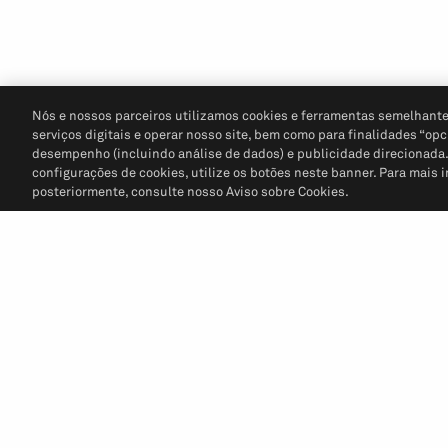
Nós e nossos parceiros utilizamos cookies e ferramentas semelhante
serviços digitais e operar nosso site, bem como para finalidades “opc
desempenho (incluindo análise de dados) e publicidade direcionada. P
configurações de cookies, utilize os botões neste banner. Para mais 
posteriormente, consulte nosso Aviso sobre Cookies.