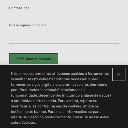
Contate-nos
Nossa equipe comercial
Definições de cookies
Disclaimers Legais
Termos de Uso
Aviso de Cookies
Nós e nossos parceiros utilizamos cookies e ferramentas
Política de Privacidade
Portal de privacidade do cliente (em inglês)
semelhantes (“Cookies”) conforme necessário para
Não Venda Minhas Informações Pessoais
© 2026 S&P Global
fornecer serviços digitais e operar nosso site, bem como
para finalidades “opcionais” relacionadas a
funcionalidade, desempenho (incluindo análise de dados)
e publicidade direcionada. Para aceitar, rejeitar ou
modificar suas configurações de cookies, utilize os
botões neste banner. Para mais informações ou para
alterar sua escolha posteriormente, consulte nosso Aviso
sobre Cookies.