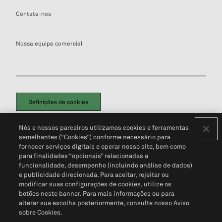
Contate-nos
Nossa equipe comercial
Definições de cookies
Disclaimers Legais
Termos de Uso
Aviso de Cookies
Nós e nossos parceiros utilizamos cookies e ferramentas
Política de Privacidade
Portal de privacidade do cliente (em inglês)
semelhantes (“Cookies”) conforme necessário para
Não Venda Minhas Informações Pessoais
© 2026 S&P Global
fornecer serviços digitais e operar nosso site, bem como
para finalidades “opcionais” relacionadas a
funcionalidade, desempenho (incluindo análise de dados)
e publicidade direcionada. Para aceitar, rejeitar ou
modificar suas configurações de cookies, utilize os
botões neste banner. Para mais informações ou para
alterar sua escolha posteriormente, consulte nosso Aviso
sobre Cookies.