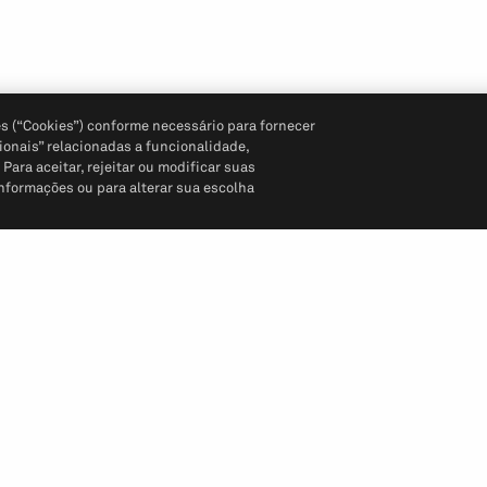
s (“Cookies”) conforme necessário para fornecer
ionais” relacionadas a funcionalidade,
ara aceitar, rejeitar ou modificar suas
informações ou para alterar sua escolha
Siga-nos