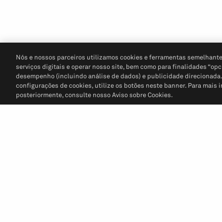
Nós e nossos parceiros utilizamos cookies e ferramentas semelhante
serviços digitais e operar nosso site, bem como para finalidades “opc
desempenho (incluindo análise de dados) e publicidade direcionada. P
configurações de cookies, utilize os botões neste banner. Para mais 
posteriormente, consulte nosso Aviso sobre Cookies.