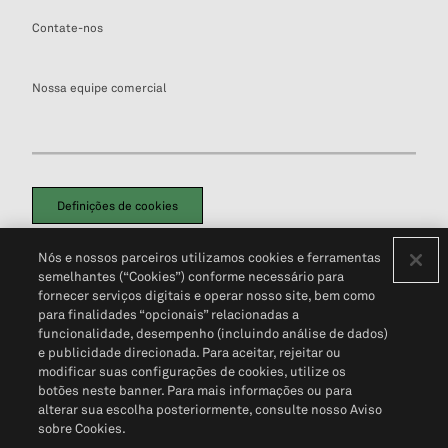
Contate-nos
Nossa equipe comercial
Definições de cookies
Disclaimers Legais
Termos de Uso
Aviso de Cookies
Nós e nossos parceiros utilizamos cookies e ferramentas
Política de Privacidade
Portal de privacidade do cliente (em inglês)
semelhantes (“Cookies”) conforme necessário para
Não Venda Minhas Informações Pessoais
© 2026 S&P Global
fornecer serviços digitais e operar nosso site, bem como
para finalidades “opcionais” relacionadas a
funcionalidade, desempenho (incluindo análise de dados)
e publicidade direcionada. Para aceitar, rejeitar ou
modificar suas configurações de cookies, utilize os
botões neste banner. Para mais informações ou para
alterar sua escolha posteriormente, consulte nosso Aviso
sobre Cookies.