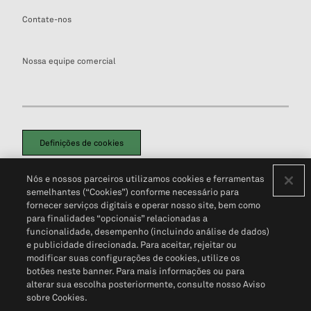
Contate-nos
Nossa equipe comercial
Definições de cookies
Disclaimers Legais
Termos de Uso
Aviso de Cookies
Nós e nossos parceiros utilizamos cookies e ferramentas
Política de Privacidade
Portal de privacidade do cliente (em inglês)
semelhantes (“Cookies”) conforme necessário para
Não Venda Minhas Informações Pessoais
© 2026 S&P Global
fornecer serviços digitais e operar nosso site, bem como
para finalidades “opcionais” relacionadas a
funcionalidade, desempenho (incluindo análise de dados)
e publicidade direcionada. Para aceitar, rejeitar ou
modificar suas configurações de cookies, utilize os
botões neste banner. Para mais informações ou para
alterar sua escolha posteriormente, consulte nosso Aviso
sobre Cookies.