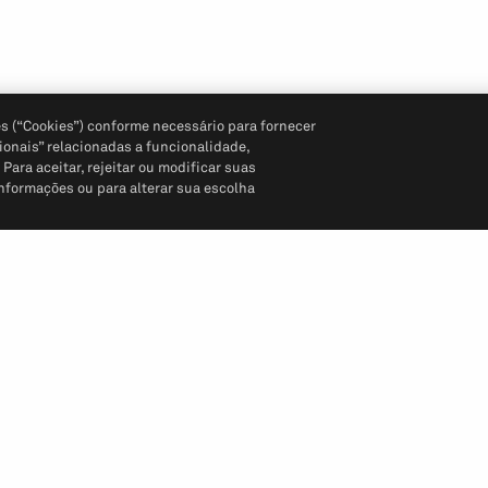
s (“Cookies”) conforme necessário para fornecer
ionais” relacionadas a funcionalidade,
ara aceitar, rejeitar ou modificar suas
informações ou para alterar sua escolha
Siga-nos