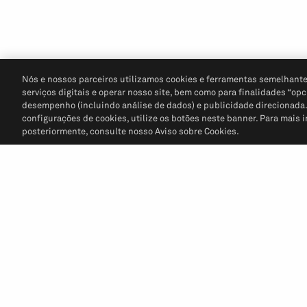
Nós e nossos parceiros utilizamos cookies e ferramentas semelhante
serviços digitais e operar nosso site, bem como para finalidades “opc
desempenho (incluindo análise de dados) e publicidade direcionada. P
configurações de cookies, utilize os botões neste banner. Para mais 
posteriormente, consulte nosso Aviso sobre Cookies.