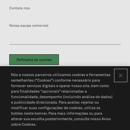
Contate-nos
Nossa equipe comercial
Definições de cookies
Disclaimers Legais
Termos de Uso
Aviso de Cookies
Nós e nossos parceiros utilizamos cookies e ferramentas
Política de Privacidade
Portal de privacidade do cliente (em inglês)
semelhantes (“Cookies”) conforme necessário para
Não Venda Minhas Informações Pessoais
© 2026 S&P Global
fornecer serviços digitais e operar nosso site, bem como
para finalidades “opcionais” relacionadas a
funcionalidade, desempenho (incluindo análise de dados)
e publicidade direcionada. Para aceitar, rejeitar ou
modificar suas configurações de cookies, utilize os
botões neste banner. Para mais informações ou para
alterar sua escolha posteriormente, consulte nosso Aviso
sobre Cookies.