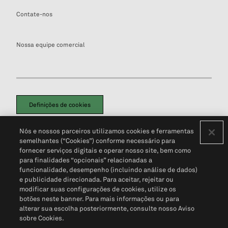
Contate-nos
Nossa equipe comercial
Definições de cookies
Disclaimers Legais
Termos de Uso
Aviso de Cookies
Nós e nossos parceiros utilizamos cookies e ferramentas
Política de Privacidade
Portal de privacidade do cliente (em inglês)
semelhantes (“Cookies”) conforme necessário para
Não Venda Minhas Informações Pessoais
© 2026 S&P Global
fornecer serviços digitais e operar nosso site, bem como
para finalidades “opcionais” relacionadas a
funcionalidade, desempenho (incluindo análise de dados)
e publicidade direcionada. Para aceitar, rejeitar ou
modificar suas configurações de cookies, utilize os
botões neste banner. Para mais informações ou para
alterar sua escolha posteriormente, consulte nosso Aviso
sobre Cookies.