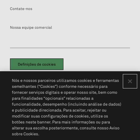
Contate-nos
Nossa equipe comercial
Definições de cookies
Disclaimers Legais
Termos de Uso
Aviso de Cookies
Nós e nossos parceiros utilizamos cookies e ferramentas
Política de Privacidade
Portal de privacidade do cliente (em inglês)
semelhantes (“Cookies”) conforme necessário para
Não Venda Minhas Informações Pessoais
© 2026 S&P Global
fornecer serviços digitais e operar nosso site, bem como
para finalidades “opcionais” relacionadas a
funcionalidade, desempenho (incluindo análise de dados)
e publicidade direcionada. Para aceitar, rejeitar ou
modificar suas configurações de cookies, utilize os
botões neste banner. Para mais informações ou para
alterar sua escolha posteriormente, consulte nosso Aviso
sobre Cookies.