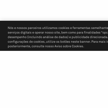
Nós e nossos parceiros utilizamos cookies e ferramentas semelhante
serviços digitais e operar nosso site, bem como para finalidades “opc
desempenho (incluindo análise de dados) e publicidade direcionada. P
configurações de cookies, utilize os botões neste banner. Para mais 
posteriormente, consulte nosso Aviso sobre Cookies.