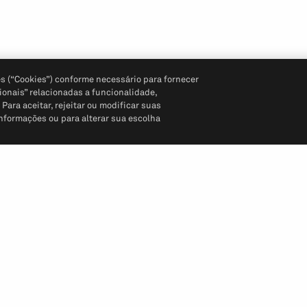
s (“Cookies”) conforme necessário para fornecer
ionais” relacionadas a funcionalidade,
ara aceitar, rejeitar ou modificar suas
informações ou para alterar sua escolha
Siga-nos