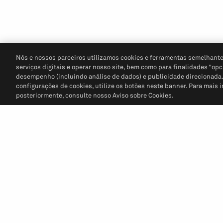
Nós e nossos parceiros utilizamos cookies e ferramentas semelhante
serviços digitais e operar nosso site, bem como para finalidades “opc
desempenho (incluindo análise de dados) e publicidade direcionada. P
configurações de cookies, utilize os botões neste banner. Para mais 
posteriormente, consulte nosso Aviso sobre Cookies.