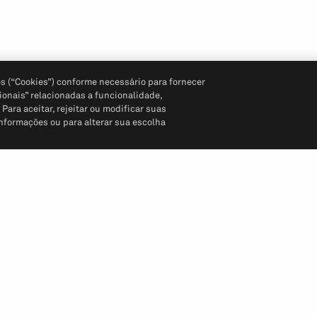
s (“Cookies”) conforme necessário para fornecer
ionais” relacionadas a funcionalidade,
ara aceitar, rejeitar ou modificar suas
informações ou para alterar sua escolha
Siga-nos