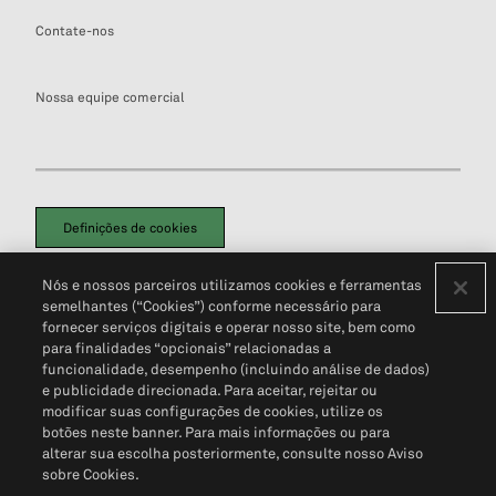
Contate-nos
Nossa equipe comercial
Definições de cookies
Disclaimers Legais
Termos de Uso
Aviso de Cookies
Nós e nossos parceiros utilizamos cookies e ferramentas
Política de Privacidade
Portal de privacidade do cliente (em inglês)
semelhantes (“Cookies”) conforme necessário para
Não Venda Minhas Informações Pessoais
© 2026 S&P Global
fornecer serviços digitais e operar nosso site, bem como
para finalidades “opcionais” relacionadas a
funcionalidade, desempenho (incluindo análise de dados)
e publicidade direcionada. Para aceitar, rejeitar ou
modificar suas configurações de cookies, utilize os
botões neste banner. Para mais informações ou para
alterar sua escolha posteriormente, consulte nosso Aviso
sobre Cookies.