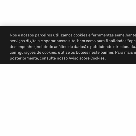
Nós e nossos parceiros utilizamos cookies e ferramentas semelhante
serviços digitais e operar nosso site, bem como para finalidades “opc
desempenho (incluindo análise de dados) e publicidade direcionada. P
configurações de cookies, utilize os botões neste banner. Para mais 
posteriormente, consulte nosso Aviso sobre Cookies.