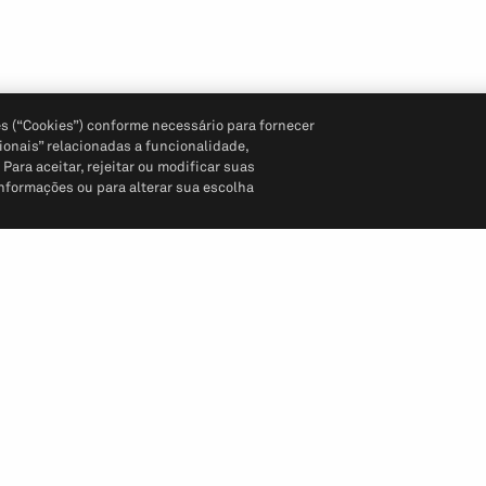
s (“Cookies”) conforme necessário para fornecer
ionais” relacionadas a funcionalidade,
ara aceitar, rejeitar ou modificar suas
informações ou para alterar sua escolha
Siga-nos