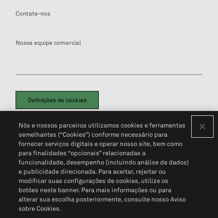
Contate-nos
Nossa equipe comercial
Definições de cookies
Disclaimers Legais
Termos de Uso
Aviso de Cookies
Nós e nossos parceiros utilizamos cookies e ferramentas
Política de Privacidade
Portal de privacidade do cliente (em inglês)
semelhantes (“Cookies”) conforme necessário para
Não Venda Minhas Informações Pessoais
© 2026 S&P Global
fornecer serviços digitais e operar nosso site, bem como
para finalidades “opcionais” relacionadas a
funcionalidade, desempenho (incluindo análise de dados)
e publicidade direcionada. Para aceitar, rejeitar ou
modificar suas configurações de cookies, utilize os
botões neste banner. Para mais informações ou para
alterar sua escolha posteriormente, consulte nosso Aviso
sobre Cookies.