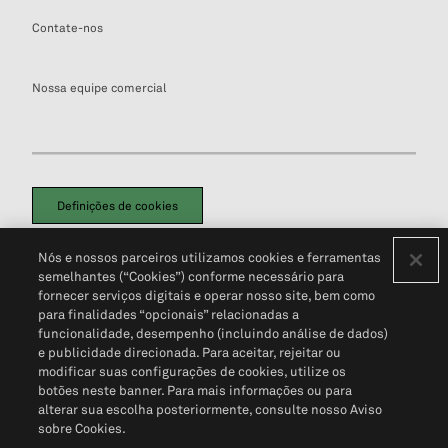
Contate-nos
Nossa equipe comercial
Definições de cookies
Disclaimers Legais
Termos de Uso
Aviso de Cookies
Nós e nossos parceiros utilizamos cookies e ferramentas
Política de Privacidade
Portal de privacidade do cliente (em inglês)
semelhantes (“Cookies”) conforme necessário para
Não Venda Minhas Informações Pessoais
© 2026 S&P Global
fornecer serviços digitais e operar nosso site, bem como
para finalidades “opcionais” relacionadas a
funcionalidade, desempenho (incluindo análise de dados)
e publicidade direcionada. Para aceitar, rejeitar ou
modificar suas configurações de cookies, utilize os
botões neste banner. Para mais informações ou para
alterar sua escolha posteriormente, consulte nosso Aviso
sobre Cookies.