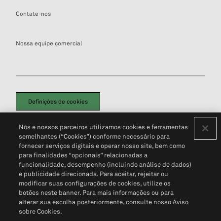
Contate-nos
Nossa equipe comercial
Definições de cookies
Disclaimers Legais
Termos de Uso
Aviso de Cookies
Nós e nossos parceiros utilizamos cookies e ferramentas
Política de Privacidade
Portal de privacidade do cliente (em inglês)
semelhantes (“Cookies”) conforme necessário para
Não Venda Minhas Informações Pessoais
© 2026 S&P Global
fornecer serviços digitais e operar nosso site, bem como
para finalidades “opcionais” relacionadas a
funcionalidade, desempenho (incluindo análise de dados)
e publicidade direcionada. Para aceitar, rejeitar ou
modificar suas configurações de cookies, utilize os
botões neste banner. Para mais informações ou para
alterar sua escolha posteriormente, consulte nosso Aviso
sobre Cookies.